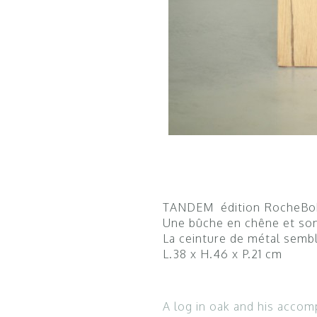
TANDEM édition RocheBobo
Une bûche en chêne et son
La ceinture de métal sembl
L.38 x H.46 x P.21 cm
A log in oak and his accomp