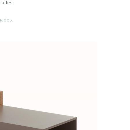
nades.
nades.