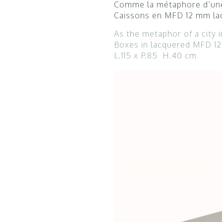
Comme la métaphore d’une v
Caissons en MFD 12 mm la
As the metaphor of a city i
Boxes in lacquered MFD 1
L.115 x P.85 H.40 cm