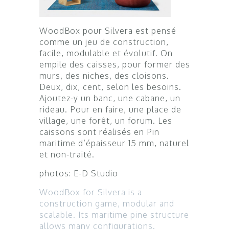
WoodBox pour Silvera est pensé
comme un jeu de construction,
facile, modulable et évolutif. On
empile des caisses, pour former des
murs, des niches, des cloisons.
Deux, dix, cent, selon les besoins.
Ajoutez-y un banc, une cabane, un
rideau. Pour en faire, une place de
village, une forêt, un forum. Les
caissons sont réalisés en Pin
maritime d’épaisseur 15 mm, naturel
et non-traité.
photos: E-D Studio
WoodBox for Silvera is a
construction game, modular and
scalable. Its maritime pine structure
allows many configurations.